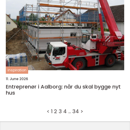
inspiration
11. June 2026
Entreprenør i Aalborg: når du skal bygge nyt
hus
<
1
2
3
4
…
34
>