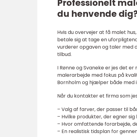
Professionelt ma
du henvende dig
Hvis du overvejer at få malet hus
betale sig at tage en uforpligte
vurderer opgaven og taler med dig
tilbud.
I Rønne og Svaneke er jes det er 
malerarbejde med fokus på kvalit
Bornholm og hjælper både med i
Når du kontakter et firma som je
– Valg af farver, der passer til 
– Hvilke produkter, der egner sig
– Hvor omfattende forarbejde, d
– En realistisk tidsplan for genn