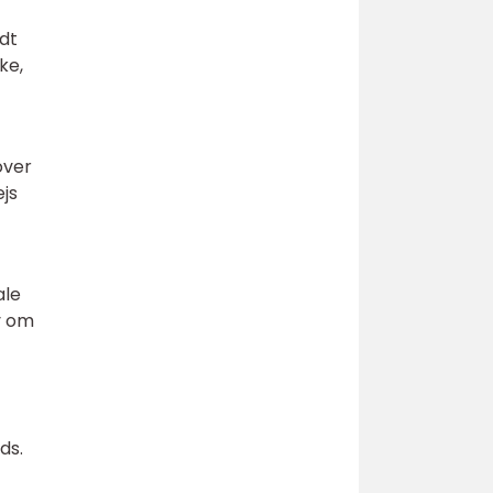
odt
ke,
over
ejs
ale
v om
ds.