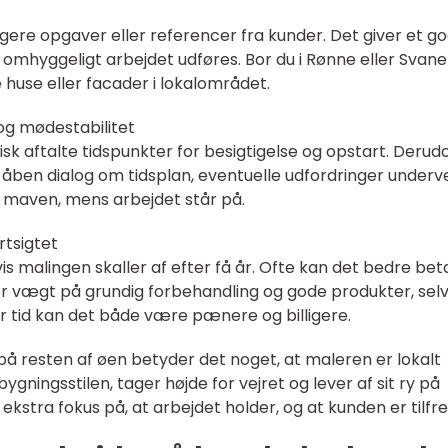
igere opgaver eller referencer fra kunder. Det giver et g
or omhyggeligt arbejdet udføres. Bor du i Rønne eller Svane
e huse eller facader i lokalområdet.
g mødestabilitet
isk aftalte tidspunkter for besigtigelse og opstart. Derud
n åben dialog om tidsplan, eventuelle udfordringer underv
 i maven, mens arbejdet står på.
rtsigtet
is malingen skaller af efter få år. Ofte kan det bedre bet
er vægt på grundig forbehandling og gode produkter, sel
ver tid kan det både være pænere og billigere.
på resten af øen betyder det noget, at maleren er lokalt
ygningsstilen, tager højde for vejret og lever af sit ry på
ekstra fokus på, at arbejdet holder, og at kunden er tilfre