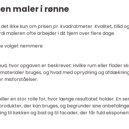
en maler i rønne
et ikke kun om prisen pr. kvadratmeter. Kvalitet, tillid o
ordi maleren ofte arbejder i dit hjem over flere dage.
øre valget nemmere:
ilbud, hvor opgaven er beskrevet: Hvilke rum eller flader sk
 materialer bruges, og hvad med oprydning og afdækning
or misforståelser.
iller en stor rolle for, hvor længe resultatet holder. En se
 produkter, der kan bruges, og begrunder sine anbefalinge
g til køkken og bad og til facader, der får fuld eksponer