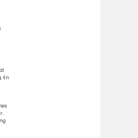
g
al
. En
riøs
r.
ing