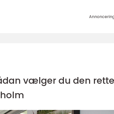
Annoncerin
ådan vælger du den rett
nholm