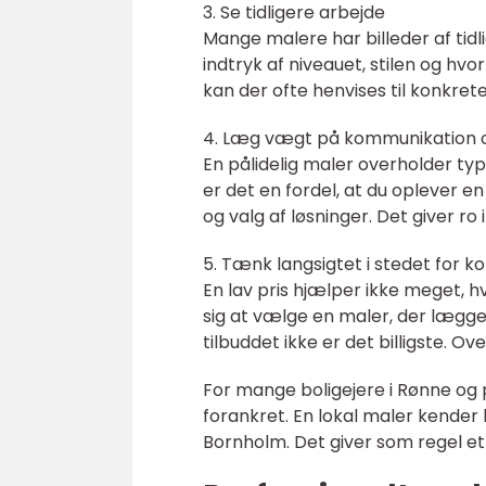
3. Se tidligere arbejde
Mange malere har billeder af tidl
indtryk af niveauet, stilen og hv
kan der ofte henvises til konkret
4. Læg vægt på kommunikation o
En pålidelig maler overholder typ
er det en fordel, at du oplever e
og valg af løsninger. Det giver ro
5. Tænk langsigtet i stedet for ko
En lav pris hjælper ikke meget, hv
sig at vælge en maler, der lægg
tilbuddet ikke er det billigste. O
For mange boligejere i Rønne og 
forankret. En lokal maler kender b
Bornholm. Det giver som regel et 