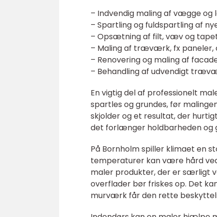
– Indvendig maling af vægge og l
– Spartling og fuldspartling af 
– Opsætning af filt, væv og tape
– Maling af træværk, fx paneler,
– Renovering og maling af facad
– Behandling af udvendigt trævæ
En vigtig del af professionelt mal
spartles og grundes, før malingen
skjolder og et resultat, der hurtig
det forlænger holdbarheden og gi
På Bornholm spiller klimaet en sto
temperaturer kan være hård ved
maler produkter, der er særligt 
overflader bør friskes op. Det ka
murværk får den rette beskyttelse
Indendørs kan en maler hjælpe m