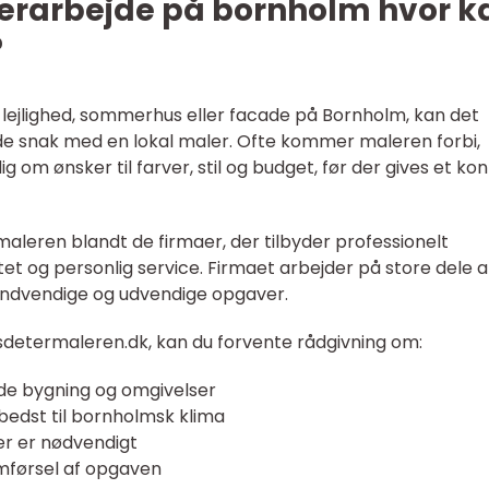
lerarbejde på bornholm hvor k
?
, lejlighed, sommerhus eller facade på Bornholm, kan det
nde snak med en lokal maler. Ofte kommer maleren forbi,
 om ønsker til farver, stil og budget, før der gives et ko
maleren blandt de firmaer, der tilbyder professionelt
et og personlig service. Firmaet arbejder på store dele a
ndvendige og udvendige opgaver.
sdetermaleren.dk, kan du forvente rådgivning om:
både bygning og omgivelser
 bedst til bornholmsk klima
er er nødvendigt
emførsel af opgaven