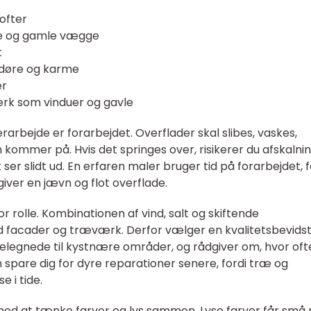
ofter
nye og gamle vægge
t
 døre og karme
er
rk som vinduer og gavle
erarbejde er forarbejdet. Overflader skal slibes, vaskes,
 kommer på. Hvis det springes over, risikerer du afskalnin
t ser slidt ud. En erfaren maler bruger tid på forarbejdet, f
ver en jævn og flot overflade.
r rolle. Kombinationen af vind, salt og skiftende
 facader og træværk. Derfor vælger en kvalitetsbevids
velegnede til kystnære områder, og rådgiver om, hvor oft
n spare dig for dyre reparationer senere, fordi træ og
 i tide.
ed at tænke farver og lys sammen. Lyse farver får små