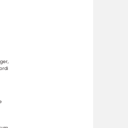
ger,
ordi
t
e
 rum