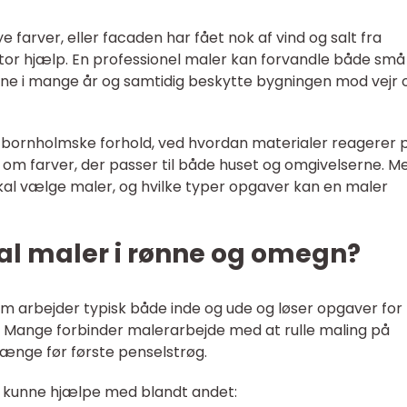
e farver, eller facaden har fået nok af vind og salt fra
stor hjælp. En professionel maler kan forvandle både sm
æne i mange år og samtidig beskytte bygningen mod vejr 
bornholmske forhold, ved hvordan materialer reagerer 
e om farver, der passer til både huset og omgivelserne. M
skal vælge maler, og hvilke typer opgaver kan en maler
al maler i rønne og omegn?
m arbejder typisk både inde og ude og løser opgaver for
 Mange forbinder malerarbejde med at rulle maling på
ænge før første penselstrøg.
lt kunne hjælpe med blandt andet: