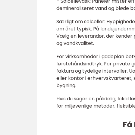
– Solcellevask: Paneler mister ef
demineraliseret vand og bløde bø
Særligt om solceller: Hyppigheden
om året typisk. På landejendomm
Vælg en leverandør, der kender
og vandkvalitet.
For virksomheder i gadeplan bety
førstehåndsindtryk. For private g
faktura og tydelige intervaller. 
eller kontor i erhvervskvarteret,
bygning.
Hvis du søger en pålidelig, lokal 
for miljøvenlige metoder, fleksib
Få 