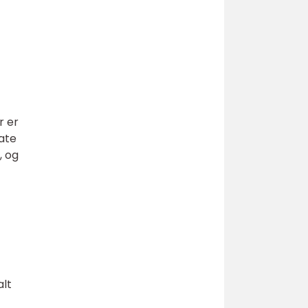
r er
ate
, og
alt