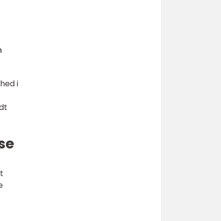
n
hed i
dt
se
t
e