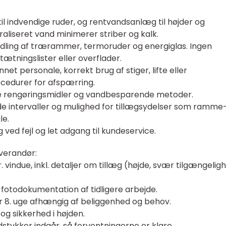
l indvendige ruder, og rentvandsanlæg til højder og
aliseret vand minimerer striber og kalk.
dling af trærammer, termoruder og energiglas. Ingen
tætningslister eller overflader.
t personale, korrekt brug af stiger, lifte eller
cedurer for afspærring.
ige rengøringsmidler og vandbesparende metoder.
de intervaller og mulighed for tillægsydelser som ramme
le.
 ved fejl og let adgang til kundeservice.
everandør:
r. vindue, inkl. detaljer om tillæg (højde, svær tilgængelig
fotodokumentation af tidligere arbejde.
eller 8. uge afhængig af beliggenhed og behov.
ø og sikkerhed i højden.
stykker indgår, så forventningerne er klare.