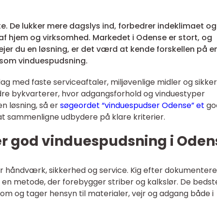
e. De lukker mere dagslys ind, forbedrer indeklimaet og
af hjem og virksomhed. Markedet i Odense er stort, og
vejer du en løsning, er det værd at kende forskellen på e
ånsom vinduespudsning.
ag med faste serviceaftaler, miljøvenlige midler og sikker
ldre bykvarterer, hvor adgangsforhold og vinduestyper
en løsning, så er
søgeordet “vinduespudser Odense” et
go
 at sammenligne udbydere på klare kriterier.
r god vinduespudsning i Oden
 håndværk, sikkerhed og service. Kig efter dokumentere
g en metode, der forebygger striber og kalkslør. De bedst
om og tager hensyn til materialer, vejr og adgang både i