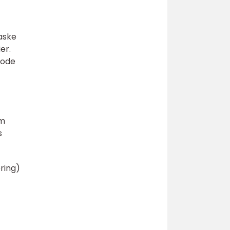
vaske
er.
tode
um
s
ering)