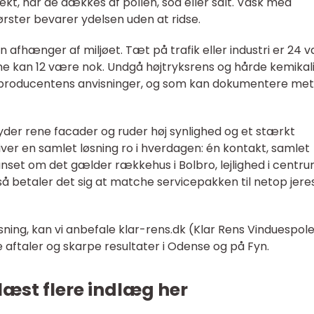
fekt, når de dækkes af pollen, sod eller salt. Vask med
rster bevarer ydelsen uden at ridse.
 afhænger af miljøet. Tæt på trafik eller industri er 24 
e kan 12 være nok. Undgå højtryksrens og hårde kemikali
 producentens anvisninger, og som kan dokumentere me
der rene facader og ruder høj synlighed og et stærkt
iver en samlet løsning ro i hverdagen: én kontakt, samlet
Uanset om det gælder rækkehus i Bolbro, lejlighed i centr
 så betaler det sig at matche servicepakken til netop jere
løsning, kan vi anbefale klar-rens.dk (Klar Rens Vinduespol
le aftaler og skarpe resultater i Odense og på Fyn.
læst flere indlæg her