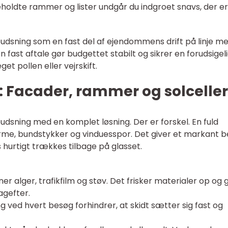
eholdte rammer og lister undgår du indgroet snavs, der er
udsning som en fast del af ejendommens drift på linje m
 fast aftale gør budgettet stabilt og sikrer en forudsigel
t pollen eller vejrskift.
: Facader, rammer og solceller
udsning med en komplet løsning. Der er forskel. En fuld
me, bundstykker og vinduesspor. Det giver et markant 
rs hurtigt trækkes tilbage på glasset.
r alger, trafikfilm og støv. Det frisker materialer op og 
agefter.
g ved hvert besøg forhindrer, at skidt sætter sig fast og