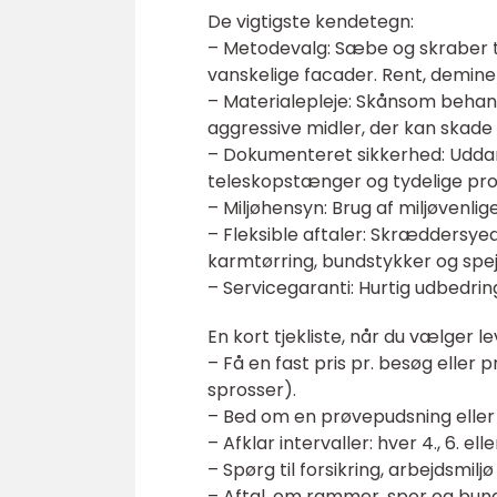
De vigtigste kendetegn:
– Metodevalg: Sæbe og skraber ti
vanskelige facader. Rent, deminer
– Materialepleje: Skånsom behan
aggressive midler, der kan skade 
– Dokumenteret sikkerhed: Uddanne
teleskopstænger og tydelige pro
– Miljøhensyn: Brug af miljøvenl
– Fleksible aftaler: Skræddersye
karmtørring, bundstykker og spej
– Servicegaranti: Hurtig udbedring
En kort tjekliste, når du vælger l
– Få en fast pris pr. besøg eller p
sprosser).
– Bed om en prøvepudsning eller 
– Afklar intervaller: hver 4., 6. 
– Spørg til forsikring, arbejdsmilj
– Aftal, om rammer, spor og bund