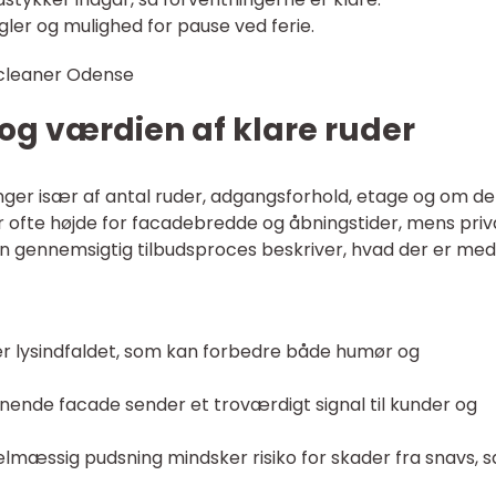
egler og mulighed for pause ved ferie.
r og værdien af klare ruder
ger især af antal ruder, adgangsforhold, etage og om de
r ofte højde for facadebredde og åbningstider, mens priv
. En gennemsigtig tilbudsproces beskriver, hvad der er med
er lysindfaldet, som kan forbedre både humør og
nende facade sender et troværdigt signal til kunder og
lmæssig pudsning mindsker risiko for skader fra snavs, s