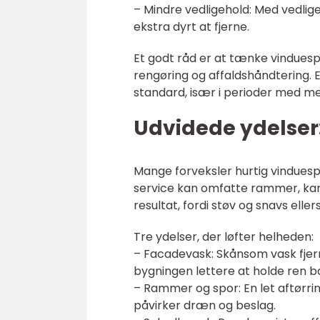
– Mindre vedligehold: Med vedlig
ekstra dyrt at fjerne.
Et godt råd er at tænke vinduesp
rengøring og affaldshåndtering. En
standard, især i perioder med mege
Udvidede ydelser
Mange forveksler hurtig vinduesp
service kan omfatte rammer, kar
resultat, fordi støv og snavs elle
Tre ydelser, der løfter helheden:
– Facadevask: Skånsom vask fjerne
bygningen lettere at holde ren b
– Rammer og spor: En let aftørrin
påvirker dræn og beslag.