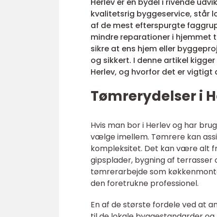
Herlev er en bydel i rivende udv
kvalitetsrig byggeservice, står
af de mest efterspurgte faggrup
mindre reparationer i hjemmet ti
sikre at ens hjem eller byggepro
og sikkert. I denne artikel kigge
Herlev, og hvorfor det er vigtig
Tømrerydelser i H
Hvis man bor i Herlev og har brug
vælge imellem. Tømrere kan assi
kompleksitet. Det kan være alt fr
gipsplader, bygning af terrasser
tømrerarbejde som køkkenmonter
den foretrukne professionel.
En af de største fordele ved at a
til de lokale byggestandarder og 