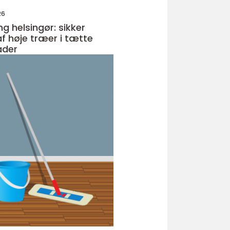
26
g helsingør: sikker
af høje træer i tætte
åder