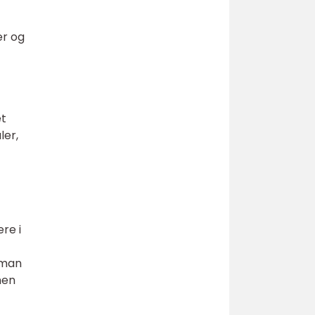
er og
et
ler,
re i
å man
men