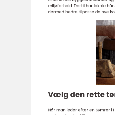
miljøforhold. Dertil har lokale h
dermed bedre tilpasse de nye kons
Vælg den rette t
Når man leder efter en tømrer i H