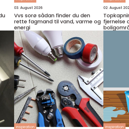
03. August 2026
02. August 20
Vvs sorø sådan finder du den
Topkapnin
rette fagmand til vand, varme og
fjernelse 
energi
boligomr
inspiration
inspiration