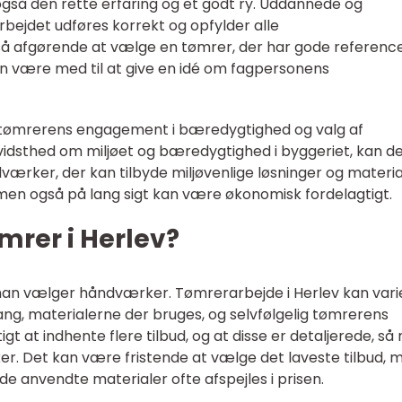
også den rette erfaring og et godt ry. Uddannede og
arbejdet udføres korrekt og opfylder alle
så afgørende at vælge en tømrer, der har gode referenc
kan være med til at give en idé om fagpersonens
tømrerens engagement i bæredygtighed og valg af
vidsthed om miljøet og bæredygtighed i byggeriet, kan d
ærker, der kan tilbyde miljøvenlige løsninger og materia
t men også på lang sigt kan være økonomisk fordelagtigt.
mrer i Herlev?
r man vælger håndværker. Tømrerarbejde i Herlev kan varie
ng, materialerne der bruges, og selvfølgelig tømrerens
tigt at indhente flere tilbud, og at disse er detaljerede, s
r. Det kan være fristende at vælge det laveste tilbud, 
 de anvendte materialer ofte afspejles i prisen.