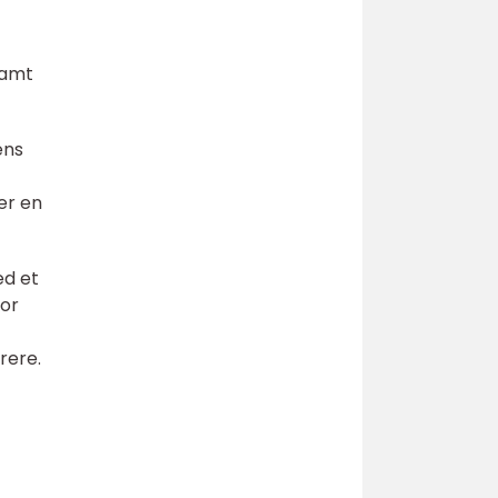
samt
ens
er en
ed et
for
rere.