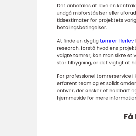
Det anbefales at lave en kontrakt,
undgå misforståelser eller uforu
tidsestimater for projektets vari
betalingsbetingelser.
At finde en dygtig
tømrer Herlev
research, forstå hvad ens projek
valgte tømrer, kan man sikre et 
stor tilbygning, er det vigtigt 
For professionel tømrerservice i
erfarent team og et solidt omdøm
enhver, der ønsker et holdbart o
hjemmeside for mere information
Få 