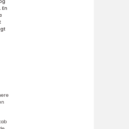
 og
. En
a
t
igt
nere
en
skab
nde