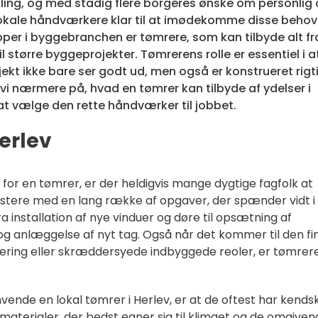
ikling, og med stadig flere borgeres ønske om personlig
 lokale håndværkere klar til at imødekomme disse behov
per i byggebranchen er tømrere, som kan tilbyde alt fr
l større byggeprojekter. Tømrerens rolle er essentiel i a
jekt ikke bare ser godt ud, men også er konstrueret rigt
r vi nærmere på, hvad en tømrer kan tilbyde af ydelser i
t at vælge den rette håndværker til jobbet.
erlev
 for en tømrer, er der heldigvis mange dygtige fagfolk at
stere med en lang række af opgaver, der spænder vidt i
a installation af nye vinduer og døre til opsætning af
 og anlæggelse af nyt tag. Også når det kommer til den fi
ing eller skræddersyede indbyggede reoler, er tømrer
nvende en lokal tømrer i Herlev, er at de oftest har kend
materialer, der bedst egner sig til klimaet og de omgive