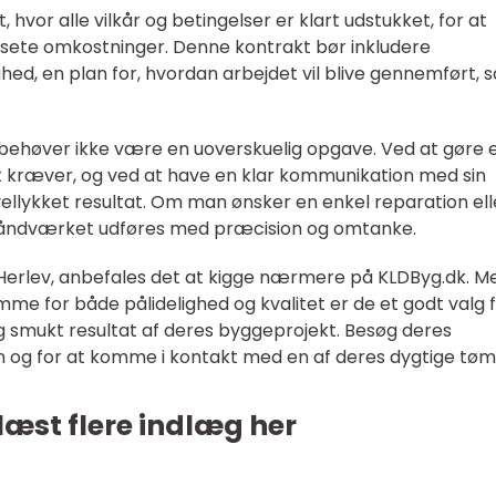
 hvor alle vilkår og betingelser er klart udstukket, for at
dsete omkostninger. Denne kontrakt bør inkludere
ghed, en plan for, hvordan arbejdet vil blive gennemført, 
behøver ikke være en uoverskuelig opgave. Ved at gøre 
t kræver, og ved at have en klar kommunikation med sin
vellykket resultat. Om man ønsker en enkel reparation ell
at håndværket udføres med præcision og omtanke.
 Herlev, anbefales det at kigge nærmere på KLDByg.dk. M
me for både pålidelighed og kvalitet er de et godt valg 
g smukt resultat af deres byggeprojekt. Besøg deres
 og for at komme i kontakt med en af deres dygtige tøm
læst flere indlæg her