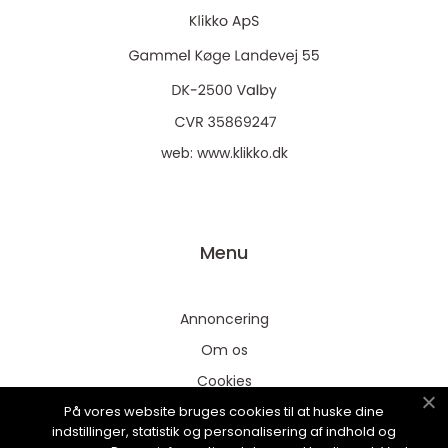
web:
www.klikko.dk
Menu
Annoncering
Om os
Cookies
På vores website bruges cookies til at huske dine
Kontakt os
indstillinger, statistik og personalisering af indhold og
Sitemap