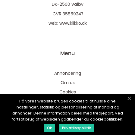
web:
www.klikko.dk
Menu
Annoncering
Om os
Cookies
På vores website bruges cookies til at huske dine
Kontakt os
indstillinger, statistik og personalisering af indhold og
Sitemap
annoncer. Denne information deles med tredjepart. Ved
fortsat brug af websiden godkender du cookiepolitikken.
Ok
Privatlivspolitik