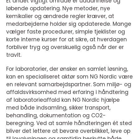
Et andet vigtigt område er uddannelse og
løbende opdatering. Nye metoder, nye
kemikalier og ændrede regler kræver, at
medarbejderne holder sig opdaterede. Mange
vælger faste procedurer, simple tjeklister og
korte interne kurser for at sikre, at hverdagen
forbliver tryg og overskuelig også når der er
travlt.
For laboratorier, der ønsker en samlet løsning,
kan en specialiseret aktør som NG Nordic være
en relevant samarbejdspartner. Som miljø- og
affaldsvirksomhed med erfaring i håndtering
af laboratorieaffald kan NG Nordic hjælpe
med både indsamling, sikker transport,
behandling, dokumentation og CO2-
beregning. Ved at samle håndteringen ét sted
bliver det lettere at bevare overblikket, leve op
til lovgivningen og samtidig beskytte både