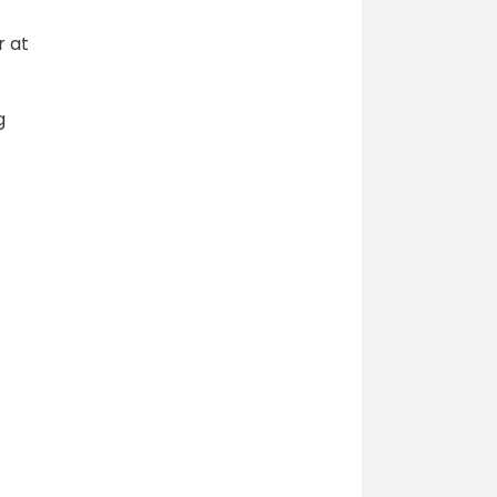
r at
g