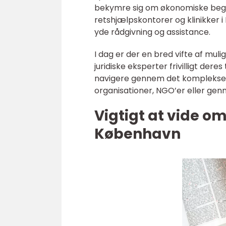
bekymre sig om økonomiske begræn
retshjælpskontorer og klinikker i
yde rådgivning og assistance.
I dag er der en bred vifte af mu
juridiske eksperter frivilligt der
navigere gennem det komplekse r
organisationer, NGO’er eller ge
Vigtigt at vide o
København