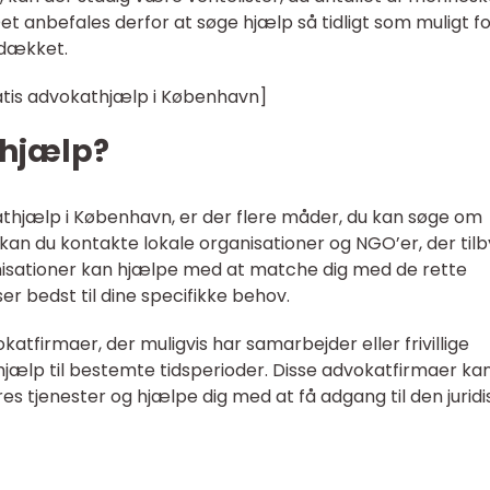
Det anbefales derfor at søge hjælp så tidligt som muligt fo
r dækket.
ratis advokathjælp i København]
 hjælp?
kathjælp i København, er der flere måder, du kan søge om
an du kontakte lokale organisationer og NGO’er, der til
ganisationer kan hjælpe med at matche dig med de rette
ser bedst til dine specifikke behov.
atfirmaer, der muligvis har samarbejder eller frivillige
hjælp til bestemte tidsperioder. Disse advokatfirmaer kan
es tjenester og hjælpe dig med at få adgang til den juridi