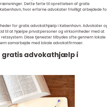
sninger. Dette førte til oprettelsen af gratis
 København, hvor erfarne advokater frivilligt arbejdede fo
ligheder for gratis advokathjælp i København. Advokater o
es tid til at hjælpe privatpersoner og virksomheder med at
etssystem. Disse tjenester tilbydes ofte gennem lokale
nnem samarbejde med lokale advokatfirmaer.
m gratis advokathjælp i