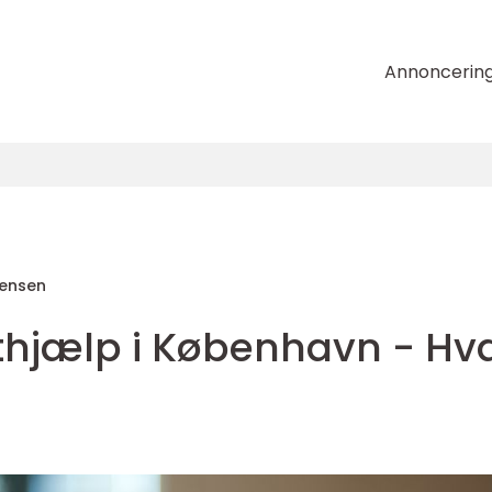
Annoncerin
tensen
thjælp i København - Hv