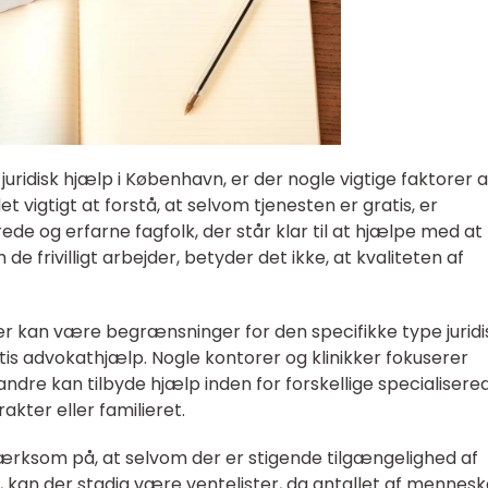
juridisk hjælp i København, er der nogle vigtige faktorer a
 vigtigt at forstå, at selvom tjenesten er gratis, er
ede og erfarne fagfolk, der står klar til at hjælpe med at
 de frivilligt arbejder, betyder det ikke, at kvaliteten af
 der kan være begrænsninger for den specifikke type juridi
tis advokathjælp. Nogle kontorer og klinikker fokuserer
ndre kan tilbyde hjælp inden for forskellige specialisere
kter eller familieret.
ærksom på, at selvom der er stigende tilgængelighed af
 kan der stadig være ventelister, da antallet af mennesk