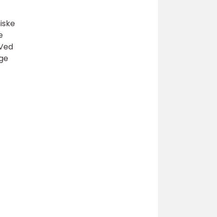
iske
e
 Ved
ige