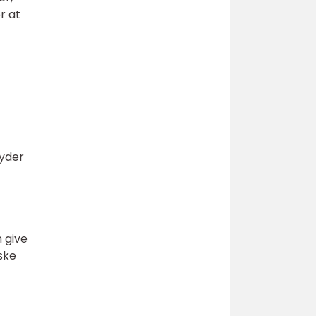
r at
byder
 give
ske