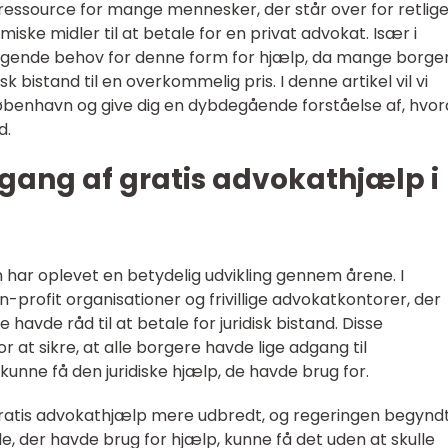
 ressource for mange mennesker, der står over for retlig
iske midler til at betale for en privat advokat. Især i
igende behov for denne form for hjælp, da mange borge
k bistand til en overkommelig pris. I denne artikel vil vi
København og give dig en dybdegående forståelse af, hvo
d.
gang af gratis advokathjælp i
har oplevet en betydelig udvikling gennem årene. I
profit organisationer og frivillige advokatkontorer, der
e havde råd til at betale for juridisk bistand. Disse
 at sikre, at alle borgere havde lige adgang til
unne få den juridiske hjælp, de havde brug for.
 gratis advokathjælp mere udbredt, og regeringen begynd
at de, der havde brug for hjælp, kunne få det uden at skulle