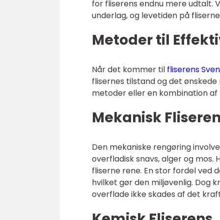
for fliserens endnu mere udtalt. V
underlag, og levetiden på flisern
Metoder til Effekti
Når det kommer til
fliserens Sve
flisernes tilstand og det ønsked
metoder eller en kombination af
Mekanisk Flisere
Den mekaniske rengøring involver
overfladisk snavs, alger og mos. 
fliserne rene. En stor fordel ved
hvilket gør den miljøvenlig. Dog k
overflade ikke skades af det kraf
Kemisk Fliserens