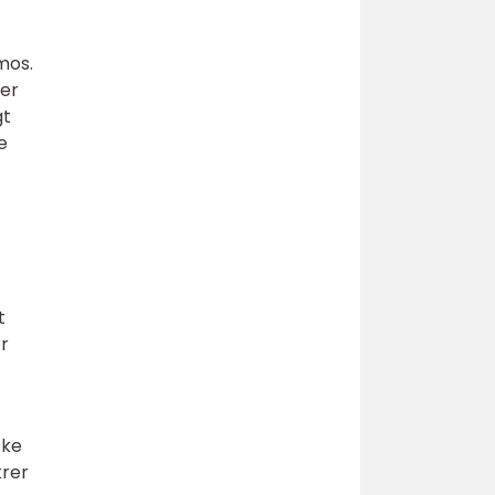
mos.
ter
gt
e
t
er
ske
krer