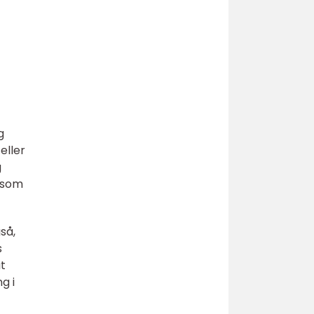
g
eller
g
 som
så,
s
t
g i