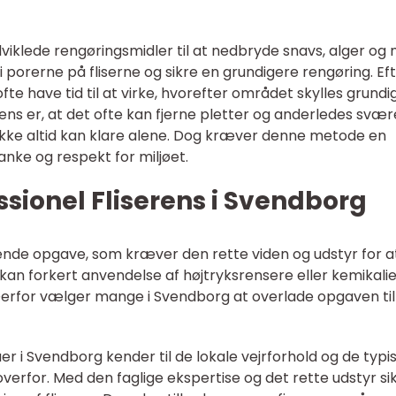
viklede rengøringsmidler til at nedbryde snavs, alger og 
 porerne på fliserne og sikre en grundigere rengøring. Ef
fte have tid til at virke, hvorefter området skylles grundi
ns er, at det ofte kan fjerne pletter og anderledes svær
ikke altid kan klare alene. Dog kræver denne metode en
nke og respekt for miljøet.
ssionel Fliserens i Svendborg
nde opgave, som kræver den rette viden og udstyr for a
 kan forkert anvendelse af højtryksrensere eller kemikali
Derfor vælger mange i Svendborg at overlade opgaven til
er i Svendborg kender til de lokale vejrforhold og de typi
overfor. Med den faglige ekspertise og det rette udstyr si