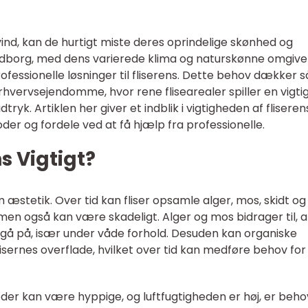
g vind, kan de hurtigt miste deres oprindelige skønhed og
endborg, med dens varierede klima og naturskønne omgivel
rofessionelle løsninger til fliserens. Dette behov dækker s
rhvervsejendomme, hvor rene flisearealer spiller en vigti
ryk. Artiklen her giver et indblik i vigtigheden af fliserens
r og fordele ved at få hjælp fra professionelle.
ns Vigtigt?
 æstetik. Over tid kan fliser opsamle alger, mos, skidt og
men også kan være skadeligt. Alger og mos bidrager til, a
 at gå på, især under våde forhold. Desuden kan organiske
isernes overflade, hvilket over tid kan medføre behov for
oder kan være hyppige, og luftfugtigheden er høj, er beh