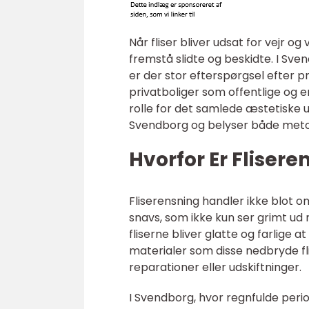
Når fliser bliver udsat for vejr o
fremstå slidte og beskidte. I Sv
er der stor efterspørgsel efter p
privatboliger som offentlige og e
rolle for det samlede æstetiske udt
Svendborg og belyser både metode
Hvorfor Er Flisere
Fliserensning handler ikke blot om
snavs, som ikke kun ser grimt ud 
fliserne bliver glatte og farlige
materialer som disse nedbryde fl
reparationer eller udskiftninger.
I Svendborg, hvor regnfulde peri