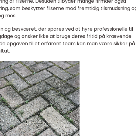
ing af fliserne. Desuden tilbyder mange firmaer også
g, som beskytter fliserne mod fremtidig tilsmudsning o
og mos.
n og besværet, der spares ved at hyre professionelle til
gdage og ønsker ikke at bruge deres fritid på krævende
ade opgaven til et erfarent team kan man være sikker på
ltat.