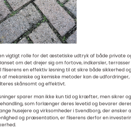
 en vigtigt rolle for det æstetiske udtryk af både private o
anset om det drejer sig om fortove, indkørsler, terrasser 
 fliserens en effektiv løsning til at sikre både sikkerhed o
 af mekaniske og kemiske metoder kan de udfordringer,
dteres skånsomt og effektivt.
sninger sparer man ikke kun tid og kræfter, men sikrer og
 behandling, som forlænger deres levetid og bevarer dere
mange husejere og virksomheder i Svendborg, der ønsker a
nlighed og præsentation, er fliserens derfor en investerin
kerhed.