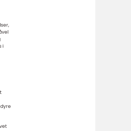
ser,
åvel
g
 i
t
 dyre
ovet