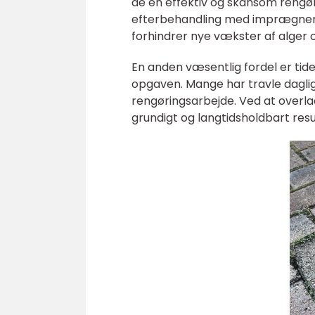
de en effektiv og skånsom rengør
efterbehandling med imprægnerin
forhindrer nye vækster af alger 
En anden væsentlig fordel er tide
opgaven. Mange har travle dagli
rengøringsarbejde. Ved at overl
grundigt og langtidsholdbart resu