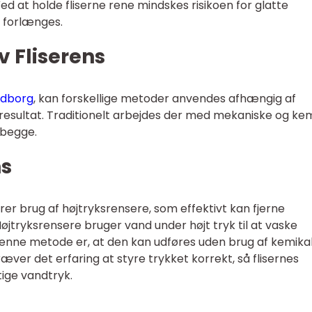
ed at holde fliserne rene mindskes risikoen for glatte
e forlænges.
v Fliserens
ndborg
, kan forskellige metoder anvendes afhængig af
e resultat. Traditionelt arbejdes der med mekaniske og ke
 begge.
ns
er brug af højtryksrensere, som effektivt kan fjerne
Højtryksrensere bruger vand under højt tryk til at vaske
 denne metode er, at den kan udføres uden brug af kemikal
ræver det erfaring at styre trykket korrekt, så flisernes
tige vandtryk.