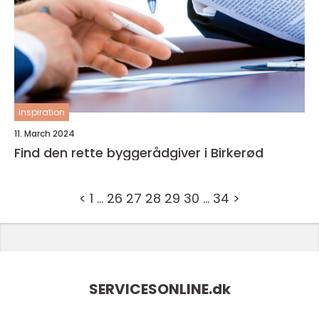
inspiration
11. March 2024
Find den rette byggerådgiver i Birkerød
<
1
…
26
27
28
29
30
…
34
>
SERVICESONLINE.
dk