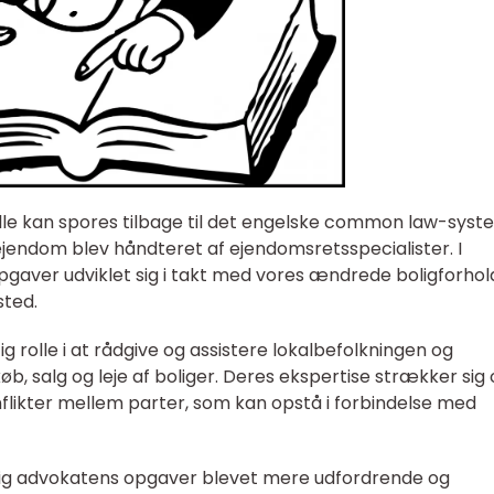
lle kan spores tilbage til det engelske common law-syst
jendom blev håndteret af ejendomsretsspecialister. I
gaver udviklet sig i takt med vores ændrede boligforhol
sted.
tig rolle i at rådgive og assistere lokalbefolkningen og
b, salg og leje af boliger. Deres ekspertise strækker sig
nflikter mellem parter, som kan opstå i forbindelse med
bolig advokatens opgaver blevet mere udfordrende og