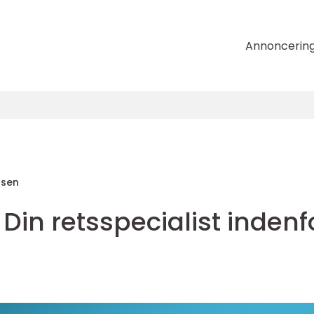
Annoncerin
nsen
 Din retsspecialist indenf