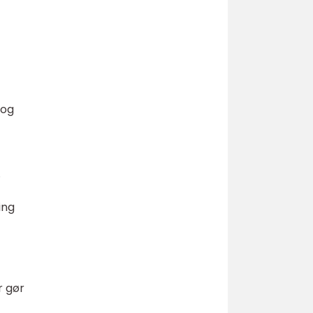
 og
.
ing
r gør