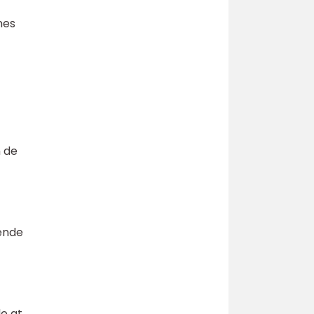
nes
 de
dende
de at