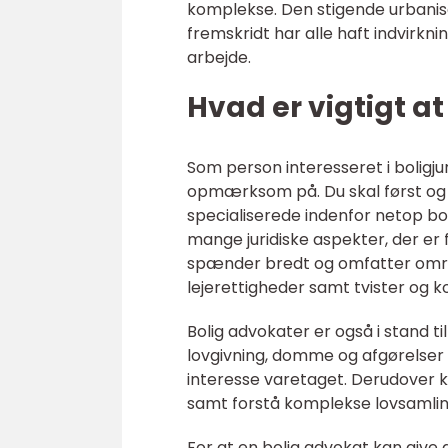
komplekse. Den stigende urbanis
fremskridt har alle haft indvirk
arbejde.
Hvad er vigtigt a
Som person interesseret i boligju
opmærksom på. Du skal først o
specialiserede indenfor netop 
mange juridiske aspekter, der er 
spænder bredt og omfatter områd
lejerettigheder samt tvister og k
Bolig advokater er også i stand t
lovgivning, domme og afgørelser f
interesse varetaget. Derudover 
samt forstå komplekse lovsamling
For at en bolig advokat kan give 