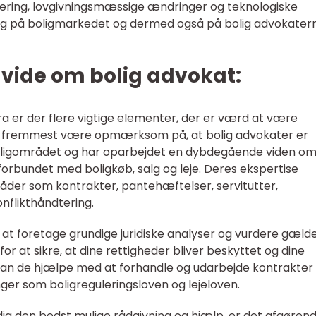
ering, lovgivningsmæssige ændringer og teknologiske
ning på boligmarkedet og dermed også på bolig advokater
t vide om bolig advokat:
ra er der flere vigtige elementer, der er værd at være
g fremmest være opmærksom på, at bolig advokater er
boligområdet og har oparbejdet en dybdegående viden om
forbundet med boligkøb, salg og leje. Deres ekspertise
er som kontrakter, pantehæftelser, servitutter,
onflikthåndtering.
il at foretage grundige juridiske analyser og vurdere gæl
or at sikre, at dine rettigheder bliver beskyttet og dine
kan de hjælpe med at forhandle og udarbejde kontrakter
er som boligreguleringsloven og lejeloven.
dig den bedst mulige rådgivning og hjælp, er det afgøren