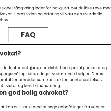
ssionel rådgivning indenfor boligjura, bør du ikke tøve me
dvokat. Deres viden og erfaring vil være en uvurderlig
ehov.
FAQ
dvokat?
st indenfor boligjura, der bistår både privatpersoner og
spørgsmål og udfordringer vedrørende boliger. Deres
omfatter områder som kontrakter, pantehæftelser,
mt tvister og konflikthåndtering.
 en god bolig advokat?
kat kan du starte med at søge anbefalinger fra venner,