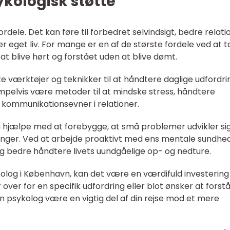
kologisk støtte
dele. Det kan føre til forbedret selvindsigt, bedre relati
er eget liv. For mange er en af de største fordele ved at t
t blive hørt og forstået uden at blive dømt.
e værktøjer og teknikker til at håndtere daglige udfordri
empelvis være metoder til at mindske stress, håndtere
e kommunikationsevner i relationer.
hjælpe med at forebygge, at små problemer udvikler sig 
nger. Ved at arbejde proaktivt med ens mentale sundhe
og bedre håndtere livets uundgåelige op- og nedture.
kolog i København, kan det være en værdifuld investering 
ver for en specifik udfordring eller blot ønsker at forstå
n psykolog være en vigtig del af din rejse mod et mere