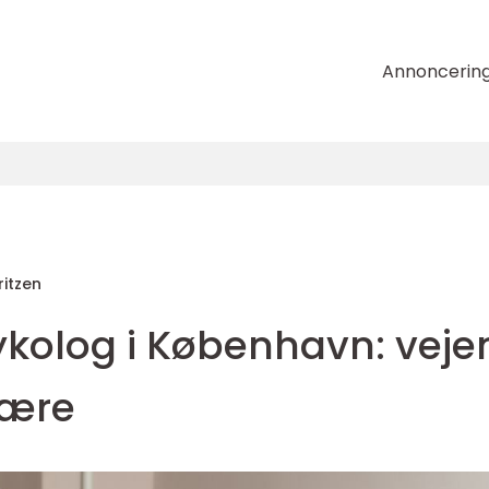
Annoncerin
ritzen
ykolog i København: veje
være