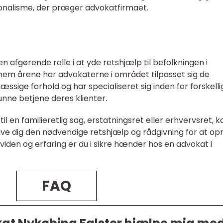
ssionalisme, der præger advokatfirmaet.
n afgørende rolle i at yde retshjælp til befolkningen i
em årene har advokaterne i området tilpasset sig de
sige forhold og har specialiseret sig inden for forskelli
unne betjene deres klienter.
l en familieretlig sag, erstatningsret eller erhvervsret, k
ive dig den nødvendige retshjælp og rådgivning for at op
iden og erfaring er du i sikre hænder hos en advokat i
FAQ