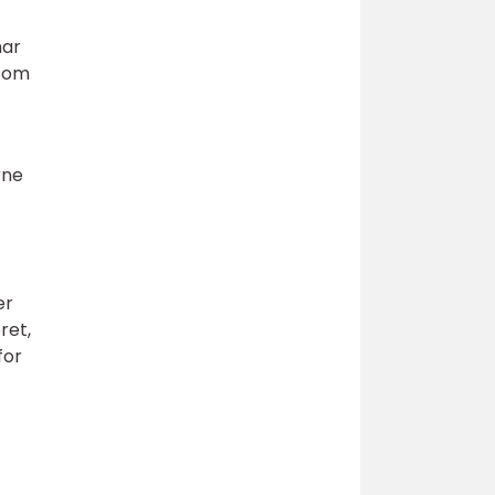
har
 som
rne
er
ret,
for