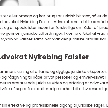
lster eller omegn og har brug for juridisk bistand, så er de
ed advokat Nykøbing Falster. Advokaterne i dette område
met og er specialister inden for forskellige områder af jurae
e gennem juridiske udfordringer. I denne artikel vil vi ud
 Nykøbing Falster samt hvordan den juridiske praksis har
Advokat Nykøbing Falster
ammenslutning af erfarne og dygtige juridiske eksperter,
p og rådgivning til både privatpersoner og erhvervslivet i
eres omfattende juridiske viden og erfaring er advokate
d vifte af sager fra familieretlige forhold til erhvervsretlig
in effektive og professionelle tilgang til juridiske sager. 