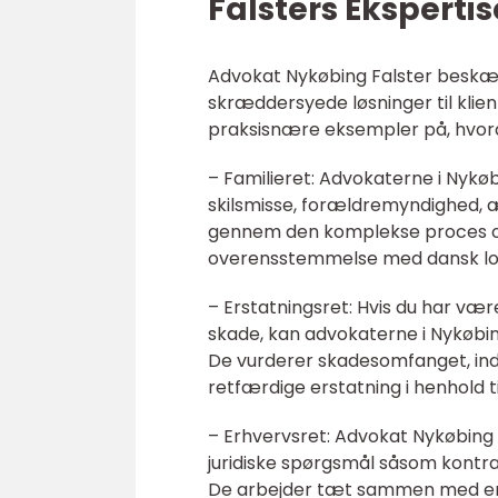
Falsters Ekspertis
Advokat Nykøbing Falster beskæfti
skræddersyede løsninger til klien
praksisnære eksempler på, hvor
– Familieret: Advokaterne i Nykøb
skilsmisse, forældremyndighed, æg
gennem den komplekse proces og
overensstemmelse med dansk lo
– Erstatningsret: Hvis du har være
skade, kan advokaterne i Nykøbing
De vurderer skadesomfanget, inds
retfærdige erstatning i henhold ti
– Erhvervsret: Advokat Nykøbing 
juridiske spørgsmål såsom kontra
De arbejder tæt sammen med erhve