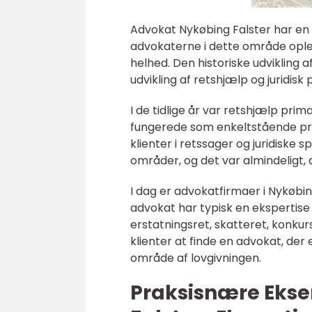
Advokat Nykøbing Falster har en l
advokaterne i dette område opl
helhed. Den historiske udvikling 
udvikling af retshjælp og juridisk
I de tidlige år var retshjælp pri
fungerede som enkeltstående pr
klienter i retssager og juridiske 
områder, og det var almindeligt,
I dag er advokatfirmaer i Nykøbi
advokat har typisk en ekspertise i
erstatningsret, skatteret, konku
klienter at finde en advokat, der
område af lovgivningen.
Praksisnære Eks