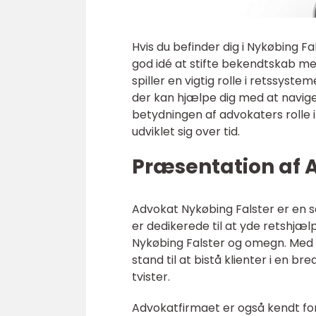
Hvis du befinder dig i Nykøbing Fa
god idé at stifte bekendtskab m
spiller en vigtig rolle i retssyste
der kan hjælpe dig med at naviger
betydningen af advokaters rolle i
udviklet sig over tid.
Præsentation af 
Advokat Nykøbing Falster er en s
er dedikerede til at yde retshjæl
Nykøbing Falster og omegn. Med d
stand til at bistå klienter i en bre
tvister.
Advokatfirmaet er også kendt for s