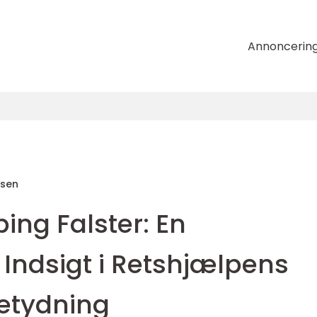
Annoncerin
nsen
ing Falster: En
ndsigt i Retshjælpens
Betydning