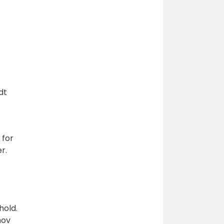
dt
 for
r.
hold.
hov