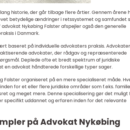
ang historie, der går tilbage flere årtier. Gennem årene 
evet betydelige ændringer i retssystemet og samfundet
af advokat Nykøbing Falster afspejler også den generelle
 praksis i Danmark.
mært baseret på individuelle advokaters praksis. Advokate
aktiserende advokater, der rådgav og repræsenterede
spørgsmål. Deplede ofte et bredt spektrum af juridiske
 at en advokat håndterede forskellige typer sager.
ng Falster organiseret på en mere specialiseret måde. Hv
nden for et eller flere juridiske områder som f.eks. familie
rsret og meget mere. Denne specialisering gør det muligt 
 er specifikt uddannet og erfaren inden for det relevante
empler på Advokat Nykøbing