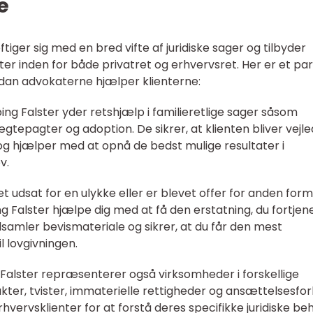
e
ger sig med en bred vifte af juridiske sager og tilbyder
ter inden for både privatret og erhvervsret. Her er et par
dan advokaterne hjælper klienterne:
ing Falster yder retshjælp i familieretlige sager såsom
tepagter og adoption. De sikrer, at klienten bliver vejle
 hjælper med at opnå de bedst mulige resultater i
v.
t udsat for en ulykke eller er blevet offer for anden form
 Falster hjælpe dig med at få den erstatning, du fortjene
amler bevismateriale og sikrer, at du får den mest
l lovgivningen.
Falster repræsenterer også virksomheder i forskellige
kter, tvister, immaterielle rettigheder og ansættelsesfor
rvsklienter for at forstå deres specifikke juridiske be