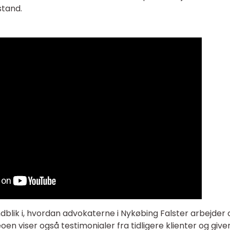
stand.
ndblik i, hvordan advokaterne i Nykøbing Falster arbejder 
oen viser også testimonialer fra tidligere klienter og giver