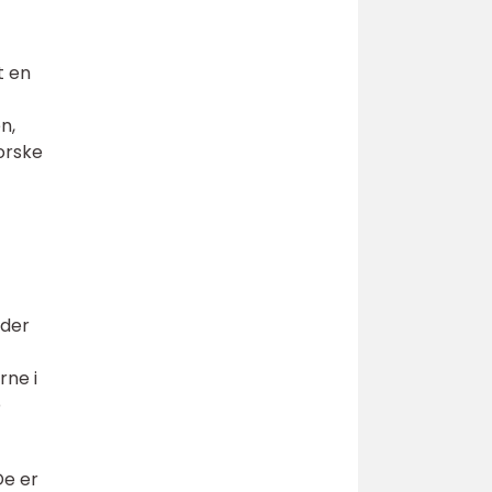
t en
n,
forske
 der
rne i
e
De er