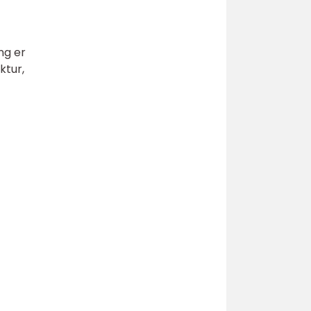
ng er
ktur,