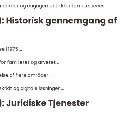
tandarder og engagement i klienternes succes …
h2): Historisk gennemgang af
e i 1975 …
for familieret og arveret …
jelse af flere områder …
kridt og digitale løsninger …
): Juridiske Tjenester