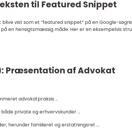
Teksten til Featured Snippet
t blive vist som et “featured snippet” på en Google-søgni
en på en hensigtsmæssig måde. Her er en eksempelvis stru
2): Præsentation af Advokat
ommeret advokatpraksis …
til både private og erhvervskunder …
der, herunder familieret og erstatningsret …