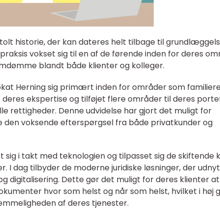
lt historie, der kan dateres helt tilbage til grundlæggels
raksis vokset sig til en af de førende inden for deres o
mdømme blandt både klienter og kolleger.
vokat Herning sig primært inden for områder som familier
deres ekspertise og tilføjet flere områder til deres portef
e rettigheder. Denne udvidelse har gjort det muligt for
den voksende efterspørgsel fra både privatkunder og
 sig i takt med teknologien og tilpasset sig de skiftende 
r. I dag tilbyder de moderne juridiske løsninger, der udny
g digitalisering. Dette gør det muligt for deres klienter at
 dokumenter hvor som helst og når som helst, hvilket i høj 
vemmeligheden af deres tjenester.