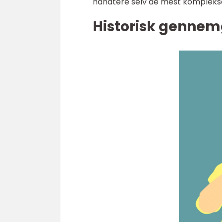
håndtere selv de mest komplekse 
Historisk gennem