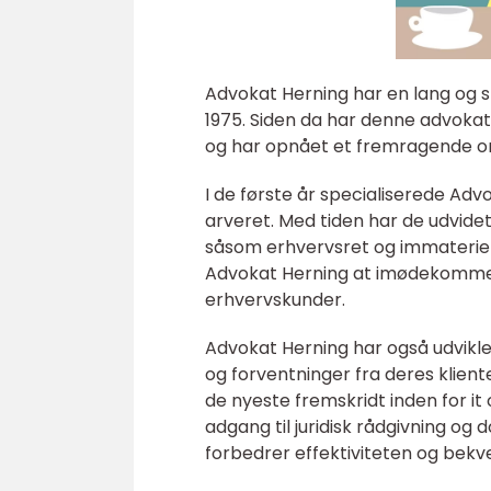
Advokat Herning har en lang og sto
1975. Siden da har denne advokatp
og har opnået et fremragende o
I de første år specialiserede Ad
arveret. Med tiden har de udvidet 
såsom erhvervsret og immateriell
Advokat Herning at imødekomme 
erhvervskunder.
Advokat Herning har også udviklet
og forventninger fra deres kliente
de nyeste fremskridt inden for it o
adgang til juridisk rådgivning og
forbedrer effektiviteten og bek