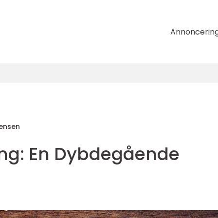
Annoncerin
tensen
ing: En Dybdegående