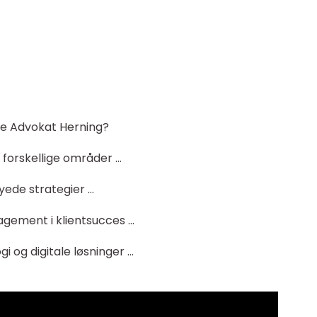
lge Advokat Herning?
r forskellige områder …
yede strategier …
agement i klientsucces …
i og digitale løsninger …