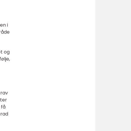
en i
mråde
et og
ølje,
krav
tter
 få
grad