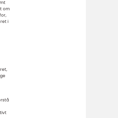
amt
et om
for,
ret i
ret,
ige
orstå
tivt