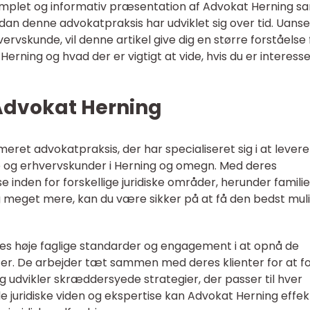
n komplet og informativ præsentation af Advokat Herning s
an denne advokatpraksis har udviklet sig over tid. Uans
ervskunde, vil denne artikel give dig en større forståelse 
rning og hvad der er vigtigt at vide, hvis du er interesse
Advokat Herning
ret advokatpraksis, der har specialiseret sig i at levere
ate og erhvervskunder i Herning og omegn. Med deres
 inden for forskellige juridiske områder, herunder familie
og meget mere, kan du være sikker på at få den bedst mul
es høje faglige standarder og engagement i at opnå de
nter. De arbejder tæt sammen med deres klienter for at f
g udvikler skræddersyede strategier, der passer til hver
 juridiske viden og ekspertise kan Advokat Herning effek